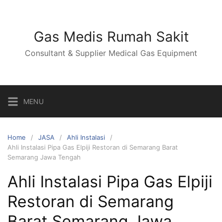
Skip
to
content
Gas Medis Rumah Sakit
Consultant & Supplier Medical Gas Equipment
MENU
Home
JASA
Ahli Instalasi
Ahli Instalasi Pipa Gas Elpiji Restoran di Semarang Barat
Semarang Jawa Tengah
Ahli Instalasi Pipa Gas Elpiji
Restoran di Semarang
Barat Semarang Jawa