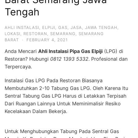
Tengah
AHLI INSTALASI
,
ELPIJI
,
GAS
,
JASA
,
JAWA TENGAH
,
LOKASI
,
RESTORAN
,
SEMARANG
,
SEMARANG
BARAT
·
FEBRUARY 4, 2021
Anda Mencari
Ahli Instalasi Pipa Gas Elpiji
(LPG) di
Restoran? Hubungi
0812 1393 5332
. Profesional dan
Terpercaya.
Instalasi Gas LPG Pada Restoran Biasanya
Membutuhkan 2-10 Tabung Gas LPG. Oleh Karena Itu
Sentral Tabung Gas LPG Harus di Letakkan Terpisah
Dari Ruangan Lainnya Untuk Meminimalisir Resiko
Kecelakaan Dalam Bekerja.
Untuk Menghubungkan Tabung Pada Sentral Gas