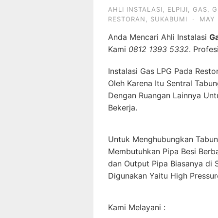
AHLI INSTALASI
,
ELPIJI
,
GAS
,
G
RESTORAN
,
SUKABUMI
·
MAY 
Anda Mencari Ahli Instalasi
Ga
Kami
0812 1393 5332
. Profe
Instalasi Gas LPG Pada Rest
Oleh Karena Itu Sentral Tabu
Dengan Ruangan Lainnya Untu
Bekerja.
Untuk Menghubungkan Tabung
Membutuhkan Pipa Besi Berba
dan Output Pipa Biasanya di
Digunakan Yaitu High Pressur
Kami Melayani :