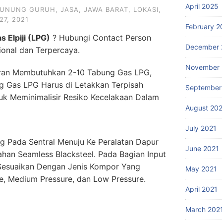
April 2025
UNUNG GURUH
,
JASA
,
JAWA BARAT
,
LOKASI
,
27, 2021
February 2
s Elpiji (LPG)
? Hubungi Contact Person
December 
sional dan Terpercaya.
November 
oran Membutuhkan 2-10 Tabung Gas LPG,
ng Gas LPG Harus di Letakkan Terpisah
September
k Meminimalisir Resiko Kecelakaan Dalam
August 20
July 2021
 Pada Sentral Menuju Ke Peralatan Dapur
June 2021
han Seamless Blacksteel. Pada Bagian Input
 Sesuaikan Dengan Jenis Kompor Yang
May 2021
e, Medium Pressure, dan Low Pressure.
April 2021
March 202