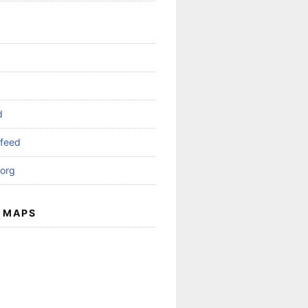
d
feed
org
 MAPS