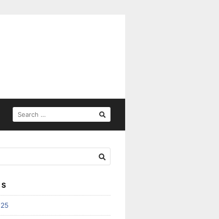
SEARCH
FOR:
ES
025