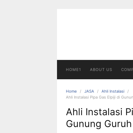
Skip
to
content
HOME1
ABOUT US
COMP
Home
JASA
Ahli Instalasi
Ahli Instalasi Pipa Gas Elpiji di G
Ahli Instalasi P
Gunung Guruh