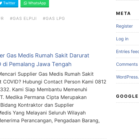
Twitter
WhatsApp
META
UR
#GAS ELPIJI
#GAS LPG
Register
Log in
Entries fee
ier Gas Medis Rumah Sakit Darurat
 di Pemalang Jawa Tengah
Comments 
encari Supplier Gas Medis Rumah Sakit
WordPress.
t COVID? Hubungi Contact Person Kami 0812
5332. Kami Siap Membantu Memenuhi
GOOGLE
PT. Medika Permana Cipta Merupakan
Bidang Kontraktor dan Supplier
Medis Yang Melayani Seluruh Wilayah
Menerima Perancangan, Pengadaan Barang,