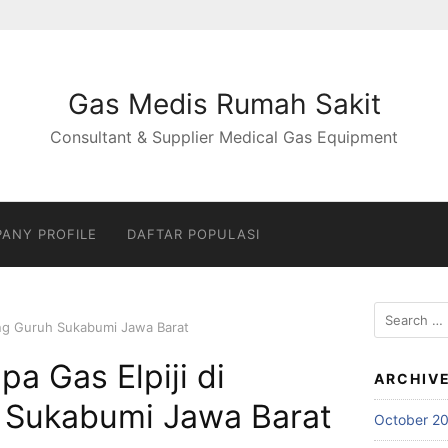
Gas Medis Rumah Sakit
Consultant & Supplier Medical Gas Equipment
ANY PROFILE
DAFTAR POPULASI
Search
unung Guruh Sukabumi Jawa Barat
for:
ipa Gas Elpiji di
ARCHIV
 Sukabumi Jawa Barat
October 2