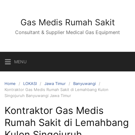
Skip
to
content
Gas Medis Rumah Sakit
Consultant & Supplier Medical Gas Equipment
MENU
Home
LOKASI
Jawa Timur
Banyuwangi
Kontraktor Gas Medis Rumah Sakit di Lemahbang Kulon
Singojuruh Banyuwangi Jawa Timur
Kontraktor Gas Medis
Rumah Sakit di Lemahbang
Kulon Singojuruh