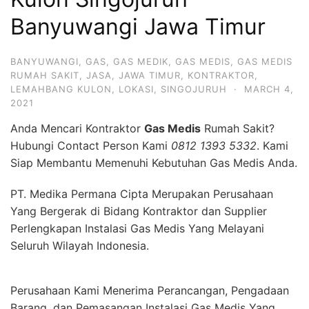
Banyuwangi Jawa Timur
BANYUWANGI
,
GAS
,
GAS MEDIK
,
GAS MEDIS
,
GAS MEDIS
RUMAH SAKIT
,
JASA
,
JAWA TIMUR
,
KONTRAKTOR
,
LEMAHBANG KULON
,
LOKASI
,
SINGOJURUH
·
MARCH 4,
2021
Anda Mencari Kontraktor
Gas Medis
Rumah Sakit?
Hubungi Contact Person Kami
0812 1393 5332
. Kami
Siap Membantu Memenuhi Kebutuhan Gas Medis Anda.
PT. Medika Permana Cipta Merupakan Perusahaan
Yang Bergerak di Bidang Kontraktor dan Supplier
Perlengkapan Instalasi Gas Medis Yang Melayani
Seluruh Wilayah Indonesia.
Perusahaan Kami Menerima Perancangan, Pengadaan
Barang, dan Pemasangan Instalasi Gas Medis Yang