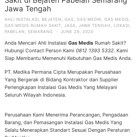
Sakit di Bejaten Pabelan Semarang
Jawa Tengah
AHLI INSTALASI
,
BEJATEN
,
GAS
,
GAS MEDIK
,
GAS MEDIS
,
GAS MEDIS RUMAH SAKIT
,
JASA
,
JAWA TENGAH
,
LOKASI
,
PABELAN
,
SEMARANG
·
JUNE 29, 2020
Anda Mencari Ahli Instalasi
Gas Medis
Rumah Sakit?
Hubungi Contact Person Kami
0812 1393 5332
. Kami
Siap Membantu Memenuhi Kebutuhan Gas Medis Anda.
PT. Medika Permana Cipta Merupakan Perusahaan
Yang Bergerak di Bidang Kontraktor dan Supplier
Perlengkapan Instalasi Gas Medis Yang Melayani
Seluruh Wilayah Indonesia.
Perusahaan Kami Menerima Perancangan, Pengadaan
Barang, dan Pemasangan Instalasi Gas Medis Yang
Selalu Menerapkan Standart Sesuai Dengan Peraturan