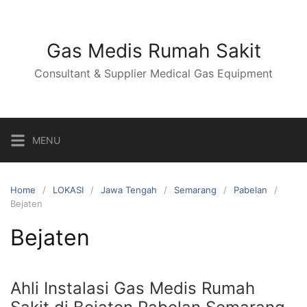
Skip
to
content
Gas Medis Rumah Sakit
Consultant & Supplier Medical Gas Equipment
MENU
Home
LOKASI
Jawa Tengah
Semarang
Pabelan
Bejaten
Bejaten
Ahli Instalasi Gas Medis Rumah