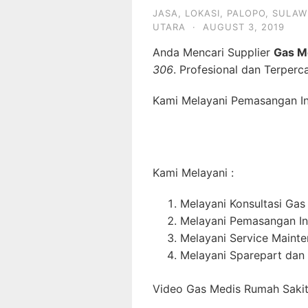
JASA
,
LOKASI
,
PALOPO
,
SULAW
UTARA
·
AUGUST 3, 2019
Anda Mencari Supplier
Gas M
306
. Profesional dan Terperc
Kami Melayani Pemasangan Ins
Kami Melayani :
Melayani Konsultasi Gas
Melayani Pemasangan In
Melayani Service Maint
Melayani Sparepart dan
Video Gas Medis Rumah Sakit