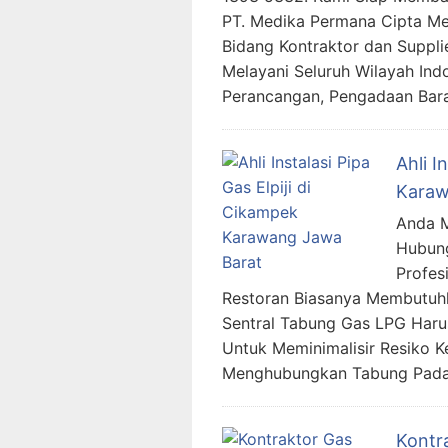
PT. Medika Permana Cipta Me
Bidang Kontraktor dan Suppli
Melayani Seluruh Wilayah In
Perancangan, Pengadaan Bara
Ahli I
Karaw
Anda Me
Hubung
Profes
Restoran Biasanya Membutuhk
Sentral Tabung Gas LPG Harus
Untuk Meminimalisir Resiko K
Menghubungkan Tabung Pada
Kontr