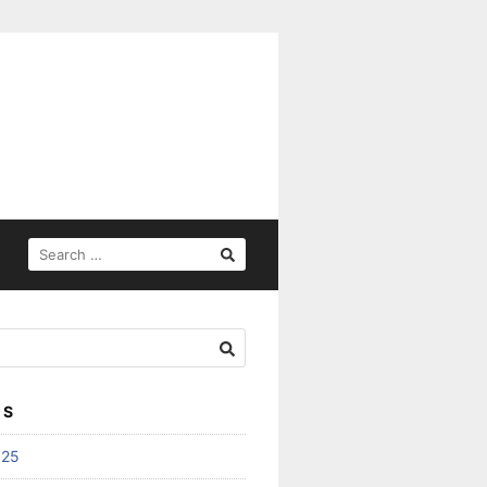
SEARCH
FOR:
ES
025