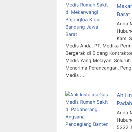
Mekar
Barat
Anda M
Hubung
Kami 
Medis Anda. PT. Medika Per
Bergerak di Bidang Kontraktor
Medis Yang Melayani Seluruh 
Menerima Perancangan, Penga
Medis …
Ahli I
Padah
Anda M
Hubung
5332.