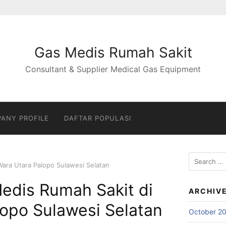
Gas Medis Rumah Sakit
Consultant & Supplier Medical Gas Equipment
ANY PROFILE
DAFTAR POPULASI
Search
Wara Utara Palopo Sulawesi Selatan
for:
edis Rumah Sakit di
ARCHIV
opo Sulawesi Selatan
October 2