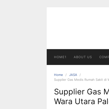
Skip
to
content
HOME1
ABOUT US
COMP
Home
JASA
Supplier Gas Medis Rumah Sakit di 
Supplier Gas M
Wara Utara Pal