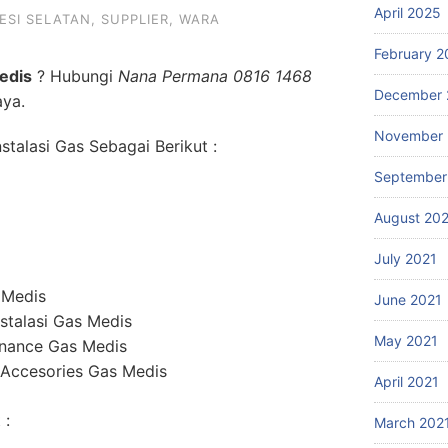
April 2025
ESI SELATAN
,
SUPPLIER
,
WARA
February 2
edis
? Hubungi
Nana Permana 0816 1468
December 
aya.
November 
talasi Gas Sebagai Berikut :
September
August 20
July 2021
 Medis
June 2021
stalasi Gas Medis
May 2021
enance Gas Medis
 Accesories Gas Medis
April 2021
 :
March 202