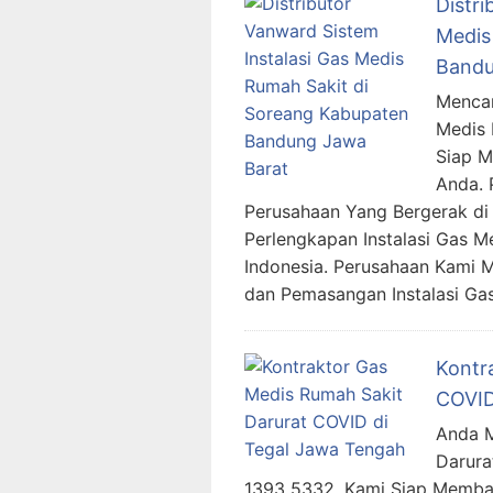
Distri
Medis
Bandu
Mencar
Medis 
Siap 
Anda. 
Perusahaan Yang Bergerak di 
Perlengkapan Instalasi Gas M
Indonesia. Perusahaan Kami 
dan Pemasangan Instalasi Ga
Kontr
COVID
Anda M
Darura
1393 5332. Kami Siap Memba