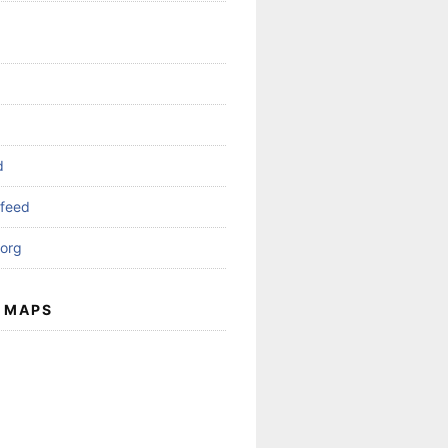
d
feed
org
 MAPS