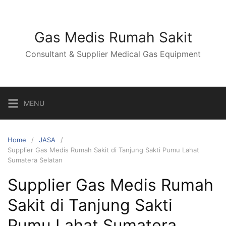
Skip
to
content
Gas Medis Rumah Sakit
Consultant & Supplier Medical Gas Equipment
MENU
Home
JASA
Supplier Gas Medis Rumah Sakit di Tanjung Sakti Pumu Lahat
Sumatera Selatan
Supplier Gas Medis Rumah
Sakit di Tanjung Sakti
Pumu Lahat Sumatera