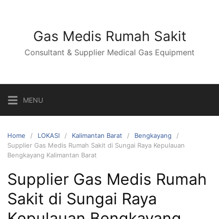
Skip
to
content
Gas Medis Rumah Sakit
Consultant & Supplier Medical Gas Equipment
MENU
Home
LOKASI
Kalimantan Barat
Bengkayang
Supplier Gas Medis Rumah Sakit di Sungai Raya Kepulauan
Bengkayang Kalimantan Barat
Supplier Gas Medis Rumah
Sakit di Sungai Raya
Kepulauan Bengkayang