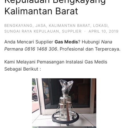
Kalimantan Barat
BENGKAYANG
,
JASA
,
KALIMANTAN BARAT
,
LOKASI
,
SUNGAI RAYA KEPULAUAN
,
SUPPLIER
·
APRIL 10, 2019
Anda Mencari Supplier
Gas Medis
? Hubungi
Nana
Permana 0816 1468 306
. Profesional dan Terpercaya.
Kami Melayani Pemasangan Instalasi Gas Medis
Sebagai Berikut :