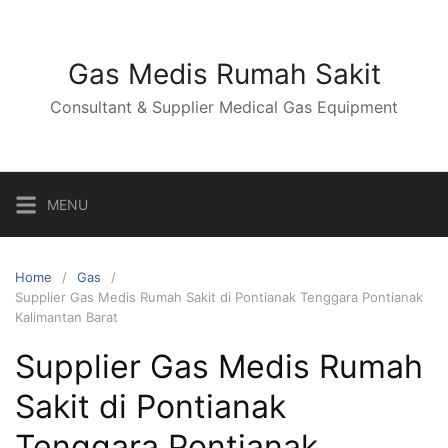
Skip
to
content
Gas Medis Rumah Sakit
Consultant & Supplier Medical Gas Equipment
MENU
Home
Gas
Supplier Gas Medis Rumah Sakit di Pontianak Tenggara Pontianak
Kalimantan Barat
Supplier Gas Medis Rumah
Sakit di Pontianak
Tenggara Pontianak