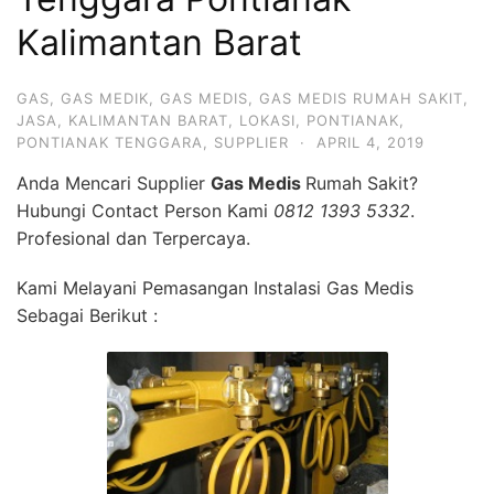
Kalimantan Barat
GAS
,
GAS MEDIK
,
GAS MEDIS
,
GAS MEDIS RUMAH SAKIT
,
JASA
,
KALIMANTAN BARAT
,
LOKASI
,
PONTIANAK
,
PONTIANAK TENGGARA
,
SUPPLIER
·
APRIL 4, 2019
Anda Mencari Supplier
Gas Medis
Rumah Sakit?
Hubungi Contact Person Kami
0812 1393 5332
.
Profesional dan Terpercaya.
Kami Melayani Pemasangan Instalasi Gas Medis
Sebagai Berikut :