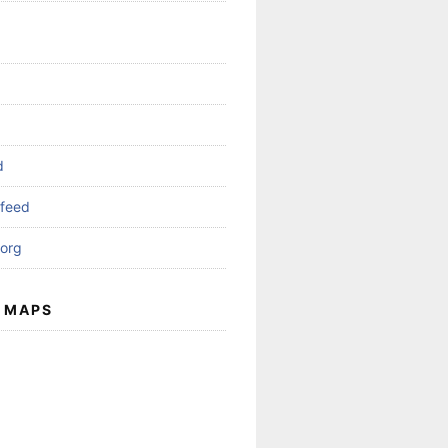
d
feed
org
 MAPS