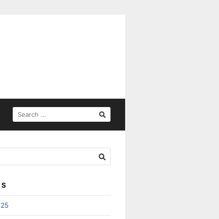
SEARCH
FOR:
ES
025