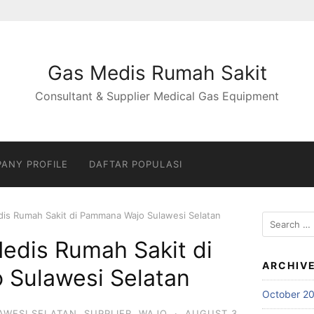
Gas Medis Rumah Sakit
Consultant & Supplier Medical Gas Equipment
ANY PROFILE
DAFTAR POPULASI
dis Rumah Sakit di Pammana Wajo Sulawesi Selatan
Search
for:
edis Rumah Sakit di
ARCHIV
Sulawesi Selatan
October 2
AWESI SELATAN
,
SUPPLIER
,
WAJO
·
AUGUST 3,