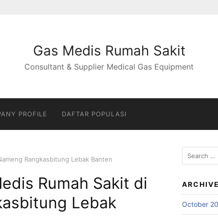
Gas Medis Rumah Sakit
Consultant & Supplier Medical Gas Equipment
ANY PROFILE
DAFTAR POPULASI
Search
 Nameng Rangkasbitung Lebak Banten
for:
edis Rumah Sakit di
ARCHIV
asbitung Lebak
October 2