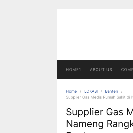
Skip
to
content
HOME1
ABOUT US
COMP
Home
LOKASI
Banten
Supplier Gas Medis Rumah Sakit di
Supplier Gas M
Nameng Rangk