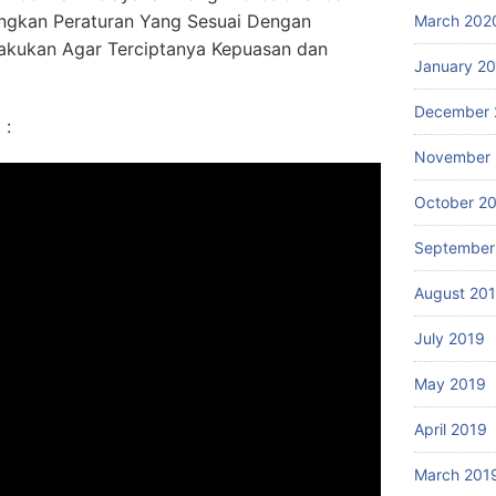
ngkan Peraturan Yang Sesuai Dengan
March 202
akukan Agar Terciptanya Kepuasan dan
January 2
December 
 :
November 
October 2
September
August 20
July 2019
May 2019
April 2019
March 201