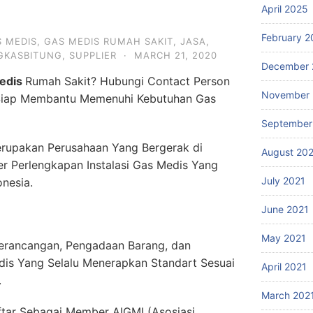
April 2025
February 2
 MEDIS
,
GAS MEDIS RUMAH SAKIT
,
JASA
,
GKASBITUNG
,
SUPPLIER
·
MARCH 21, 2020
December 
edis
Rumah Sakit? Hubungi Contact Person
November 
Siap Membantu Memenuhi Kebutuhan Gas
September
rupakan Perusahaan Yang Bergerak di
August 20
er Perlengkapan Instalasi Gas Medis Yang
July 2021
onesia.
June 2021
May 2021
erancangan, Pengadaan Barang, dan
dis Yang Selalu Menerapkan Standart Sesuai
April 2021
.
March 202
ftar Sebagai Member AIGMI (Asosiasi