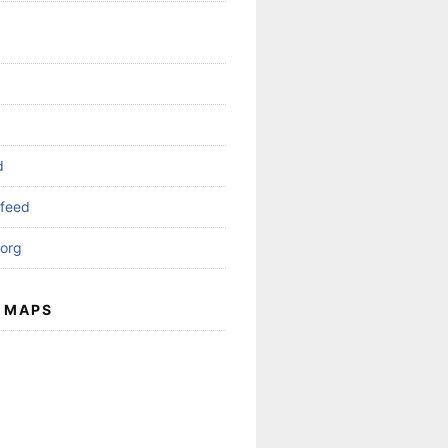
d
feed
org
 MAPS