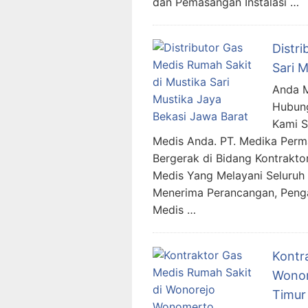
dan Pemasangan Instalasi …
Distr
Sari 
Anda M
Hubung
Kami 
Medis Anda. PT. Medika Per
Bergerak di Bidang Kontrakto
Medis Yang Melayani Seluruh 
Menerima Perancangan, Penga
Medis …
Kontr
Wonor
Timur