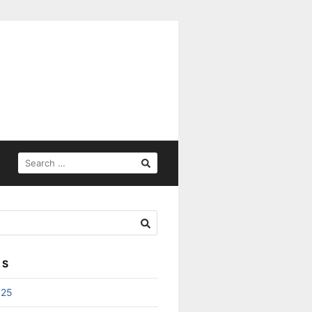
SEARCH
FOR:
ES
025