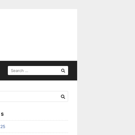
SEARCH
FOR:
ES
025