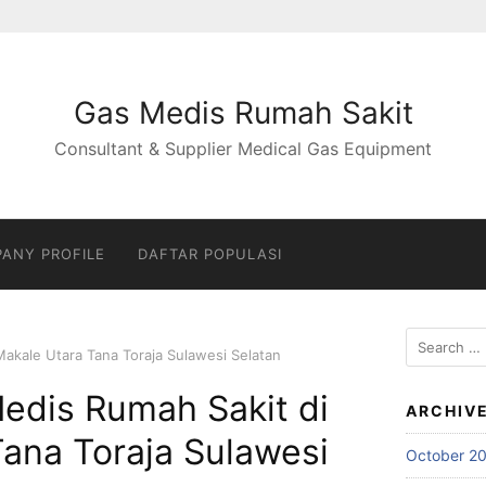
Gas Medis Rumah Sakit
Consultant & Supplier Medical Gas Equipment
ANY PROFILE
DAFTAR POPULASI
Search
Makale Utara Tana Toraja Sulawesi Selatan
for:
edis Rumah Sakit di
ARCHIV
ana Toraja Sulawesi
October 2