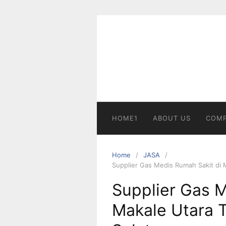
Skip
to
content
HOME1
ABOUT US
COMP
Home
JASA
Supplier Gas Medis Rumah Sakit di 
Supplier Gas M
Makale Utara T