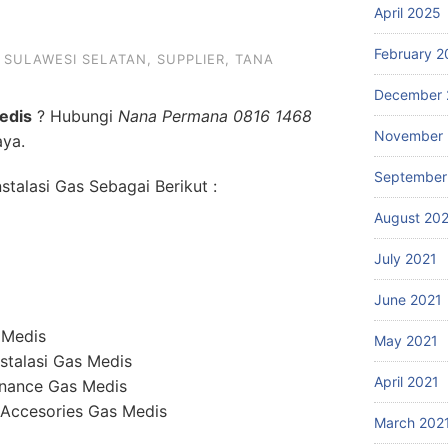
April 2025
February 2
,
SULAWESI SELATAN
,
SUPPLIER
,
TANA
December 
edis
? Hubungi
Nana Permana 0816 1468
November 
aya.
September
talasi Gas Sebagai Berikut :
August 20
July 2021
June 2021
 Medis
May 2021
stalasi Gas Medis
April 2021
enance Gas Medis
 Accesories Gas Medis
March 202