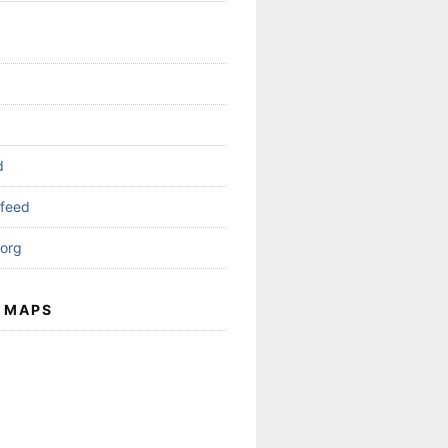
d
feed
org
 MAPS