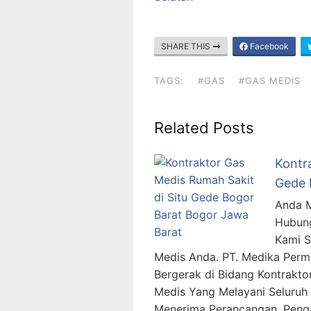
SHARE THIS
Facebook
TAGS:
#GAS
#GAS MEDIS
Related Posts
Kontr
Gede 
Anda M
Hubung
Kami 
Medis Anda. PT. Medika Per
Bergerak di Bidang Kontraktor
Medis Yang Melayani Seluruh 
Menerima Perancangan, Penga