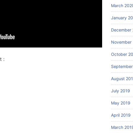
March 202
January 2
December 
November 
October 2
 :
September
August 20
July 2019
May 2019
April 2019
March 201