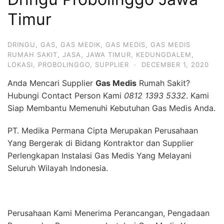
Timur
DRINGU
,
GAS
,
GAS MEDIK
,
GAS MEDIS
,
GAS MEDIS
RUMAH SAKIT
,
JASA
,
JAWA TIMUR
,
KEDUNGDALEM
,
LOKASI
,
PROBOLINGGO
,
SUPPLIER
·
DECEMBER 1, 2020
Anda Mencari Supplier
Gas Medis
Rumah Sakit?
Hubungi Contact Person Kami
0812 1393 5332
. Kami
Siap Membantu Memenuhi Kebutuhan Gas Medis Anda.
PT. Medika Permana Cipta Merupakan Perusahaan
Yang Bergerak di Bidang Kontraktor dan Supplier
Perlengkapan Instalasi Gas Medis Yang Melayani
Seluruh Wilayah Indonesia.
Perusahaan Kami Menerima Perancangan, Pengadaan