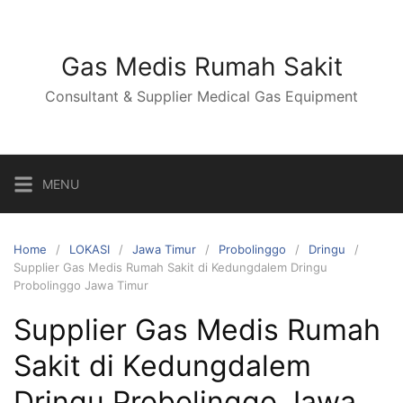
Skip
to
content
Gas Medis Rumah Sakit
Consultant & Supplier Medical Gas Equipment
MENU
Home
LOKASI
Jawa Timur
Probolinggo
Dringu
Supplier Gas Medis Rumah Sakit di Kedungdalem Dringu
Probolinggo Jawa Timur
Supplier Gas Medis Rumah
Sakit di Kedungdalem
Dringu Probolinggo Jawa