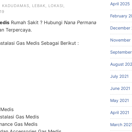
April 2025
,
KADUDAMAS
,
LEBAK
,
LOKASI
,
19
February 2
edis
Rumah Sakit ? Hubungi
Nana Permana
December 
an Terpercaya.
November 
talasi Gas Medis Sebagai Berikut :
September
August 20
July 2021
June 2021
May 2021
 Medis
April 2021
stalasi Gas Medis
enance Gas Medis
March 202
dan Accessories Gas Medis