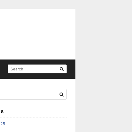
SEARCH
FOR:
ES
025