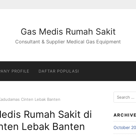
Gas Medis Rumah Sakit
Consultant & Supplier Medical Gas Equipment
ANY PROFILE
DAFTAR POPULASI
Search
 Kadudamas Cinten Lebak Banten
for:
edis Rumah Sakit di
ARCHIV
nten Lebak Banten
October 2