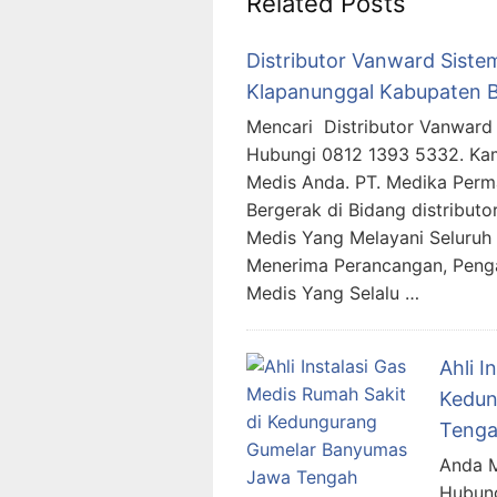
Related Posts
Distributor Vanward Sistem
Klapanunggal Kabupaten B
Mencari Distributor Vanward 
Hubungi 0812 1393 5332. Ka
Medis Anda. PT. Medika Per
Bergerak di Bidang distributo
Medis Yang Melayani Seluruh 
Menerima Perancangan, Peng
Medis Yang Selalu …
Ahli I
Kedun
Teng
Anda M
Hubung