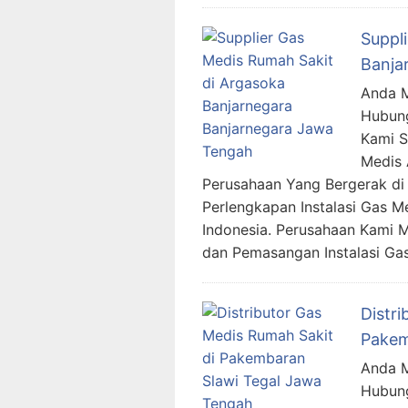
Suppl
Banja
Anda M
Hubung
Kami 
Medis 
Perusahaan Yang Bergerak di 
Perlengkapan Instalasi Gas M
Indonesia. Perusahaan Kami 
dan Pemasangan Instalasi Ga
Distr
Pakem
Anda M
Hubung