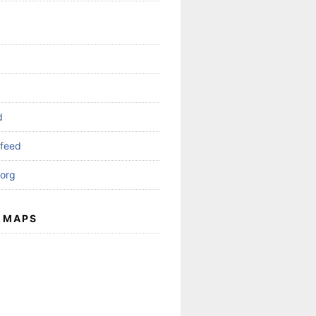
d
feed
org
 MAPS