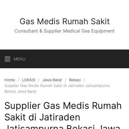
Skip
to
content
Gas Medis Rumah Sakit
Consultant & Supplier Medical Gas Equipment
MENU
Home
LOKASI
Jawa Barat
Bekasi
Supplier Gas Medis Rumah Sakit di Jatiraden Jatisampurna
Bekasi Jawa Barat
Supplier Gas Medis Rumah
Sakit di Jatiraden
Jatisampurna Bekasi Jawa