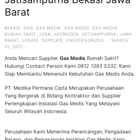
Barat
BEKASI
,
GAS
,
GAS MEDIK
,
GAS MEDIS
,
GAS MEDIS
RUMAH SAKIT
,
JASA
,
JATIRADEN
,
JATISAMPURNA
,
JAWA
BARAT
,
LOKASI
,
SUPPLIER
,
UNCATEGORIZED
·
MARCH
31, 2021
Anda Mencari Supplier
Gas Medis
Rumah Sakit?
Hubungi Contact Person Kami
0812 1393 5332
. Kami
Siap Membantu Memenuhi Kebutuhan Gas Medis Anda.
PT. Medika Permana Cipta Merupakan Perusahaan
Yang Bergerak di Bidang Kontraktor dan Supplier
Perlengkapan Instalasi Gas Medis Yang Melayani
Seluruh Wilayah Indonesia.
Perusahaan Kami Menerima Perancangan, Pengadaan
Barang, dan Pemasangan Instalasi Gas Medis Yang