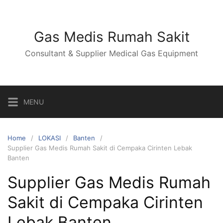
Skip
to
content
Gas Medis Rumah Sakit
Consultant & Supplier Medical Gas Equipment
MENU
Home
LOKASI
Banten
Supplier Gas Medis Rumah Sakit di Cempaka Cirinten Lebak
Banten
Supplier Gas Medis Rumah
Sakit di Cempaka Cirinten
Lebak Banten