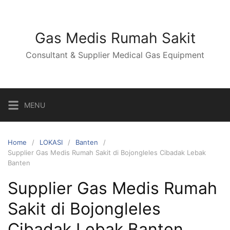
Skip
to
content
Gas Medis Rumah Sakit
Consultant & Supplier Medical Gas Equipment
MENU
Home
LOKASI
Banten
Supplier Gas Medis Rumah Sakit di Bojongleles Cibadak Lebak
Banten
Supplier Gas Medis Rumah
Sakit di Bojongleles
Cibadak Lebak Banten