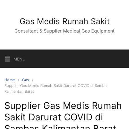
Skip
to
content
Gas Medis Rumah Sakit
Consultant & Supplier Medical Gas Equipment
MENU
Home
Gas
Supplier Gas Medis Rumah Sakit Darurat COVID di Sambas
Kalimantan Barat
Supplier Gas Medis Rumah
Sakit Darurat COVID di
Sambas Kalimantan Barat