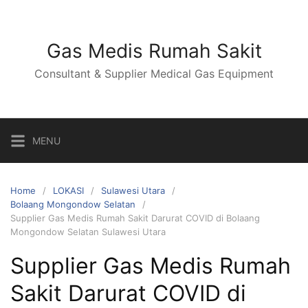
Skip
to
content
Gas Medis Rumah Sakit
Consultant & Supplier Medical Gas Equipment
MENU
Home
LOKASI
Sulawesi Utara
Bolaang Mongondow Selatan
Supplier Gas Medis Rumah Sakit Darurat COVID di Bolaang
Mongondow Selatan Sulawesi Utara
Supplier Gas Medis Rumah
Sakit Darurat COVID di