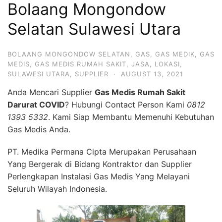
Bolaang Mongondow
Selatan Sulawesi Utara
BOLAANG MONGONDOW SELATAN
,
GAS
,
GAS MEDIK
,
GAS
MEDIS
,
GAS MEDIS RUMAH SAKIT
,
JASA
,
LOKASI
,
SULAWESI UTARA
,
SUPPLIER
·
AUGUST 13, 2021
Anda Mencari Supplier
Gas Medis Rumah Sakit
Darurat COVID
? Hubungi Contact Person Kami
0812
1393 5332
. Kami Siap Membantu Memenuhi Kebutuhan
Gas Medis Anda.
PT. Medika Permana Cipta Merupakan Perusahaan
Yang Bergerak di Bidang Kontraktor dan Supplier
Perlengkapan Instalasi Gas Medis Yang Melayani
Seluruh Wilayah Indonesia.