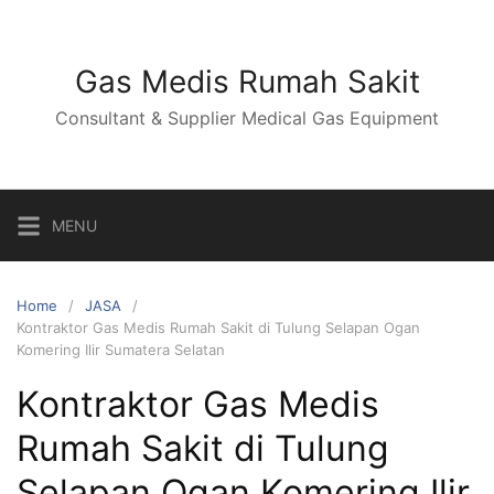
Skip
to
content
Gas Medis Rumah Sakit
Consultant & Supplier Medical Gas Equipment
MENU
Home
JASA
Kontraktor Gas Medis Rumah Sakit di Tulung Selapan Ogan
Komering Ilir Sumatera Selatan
Kontraktor Gas Medis
Rumah Sakit di Tulung
Selapan Ogan Komering Ilir