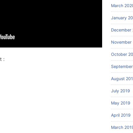
March 202
January 2
December 
November 
October 2
 :
September
August 20
July 2019
May 2019
April 2019
March 201