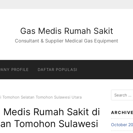
Gas Medis Rumah Sakit
Consultant & Supplier Medical Gas Equipment
ANY PROFILE
DAFTAR POPULASI
Search
di Tomohon Selatan Tomohon Sulawesi Utara
for:
 Medis Rumah Sakit di
ARCHIV
tan Tomohon Sulawesi
October 2