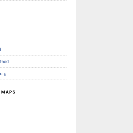
d
feed
org
 MAPS