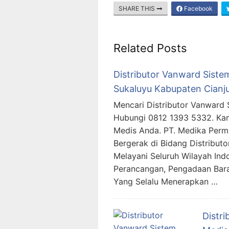
SHARE THIS
Facebook
Related Posts
Distributor Vanward Sistem
Sukaluyu Kabupaten Cianj
Mencari Distributor Vanward 
Hubungi 0812 1393 5332. Ka
Medis Anda. PT. Medika Per
Bergerak di Bidang Distribut
Melayani Seluruh Wilayah In
Perancangan, Pengadaan Bara
Yang Selalu Menerapkan …
Distri