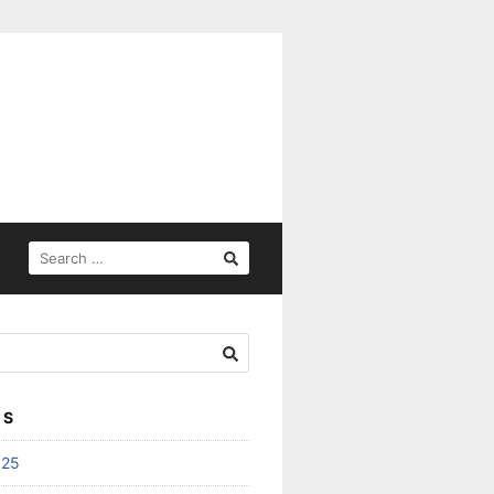
SEARCH
FOR:
ES
025