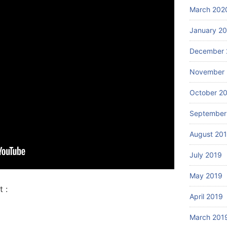
March 202
January 2
December 
November 
October 2
September
August 20
July 2019
May 2019
 :
April 2019
March 201