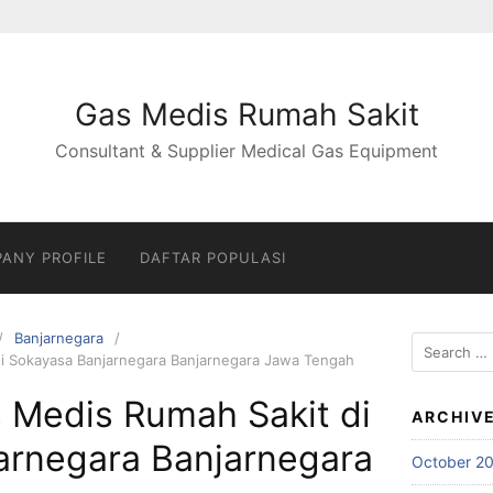
Gas Medis Rumah Sakit
Consultant & Supplier Medical Gas Equipment
ANY PROFILE
DAFTAR POPULASI
Banjarnegara
Search
di Sokayasa Banjarnegara Banjarnegara Jawa Tengah
for:
 Medis Rumah Sakit di
ARCHIV
arnegara Banjarnegara
October 2