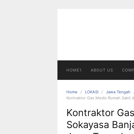
Skip
to
content
HOME1
ABOUT US
COMP
Home
LOKASI
Jawa Tengah
Kontraktor Gas Medis Rumah Sakit 
Kontraktor Gas
Sokayasa Banj