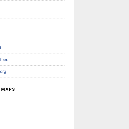
d
feed
org
 MAPS