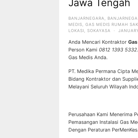
Jawa Tengah
BANJARNEGARA
,
BANJARNEGA
MEDIS
,
GAS MEDIS RUMAH SAK
LOKASI
,
SOKAYASA
·
JANUARY
Anda Mencari Kontraktor
Gas
Person Kami
0812 1393 5332
Gas Medis Anda.
PT. Medika Permana Cipta Me
Bidang Kontraktor dan Suppli
Melayani Seluruh Wilayah Ind
Perusahaan Kami Menerima P
Pemasangan Instalasi Gas Me
Dengan Peraturan PerMenKes