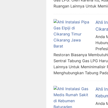
Gas LPG. Oleh Karena Itu, Ru
Ruangan Lainnya Untuk Memini
Ahli I
Cikar
Anda Me
Hubung
Prefes
Restoran Biasanya Membutuhk
Sentral Tabung Gas LPG Haru
Lainnya Untuk Meminimalisir 
Menghubungkan Tabung Pada 
Ahli I
Kebum
Anda M