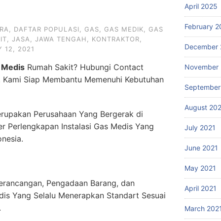
April 2025
February 2
RA
,
DAFTAR POPULASI
,
GAS
,
GAS MEDIK
,
GAS
IT
,
JASA
,
JAWA TENGAH
,
KONTRAKTOR
,
December 
 12, 2021
 Medis
Rumah Sakit? Hubungi Contact
November 
. Kami Siap Membantu Memenuhi Kebutuhan
September
August 20
rupakan Perusahaan Yang Bergerak di
er Perlengkapan Instalasi Gas Medis Yang
July 2021
onesia.
June 2021
May 2021
erancangan, Pengadaan Barang, dan
April 2021
dis Yang Selalu Menerapkan Standart Sesuai
.
March 202