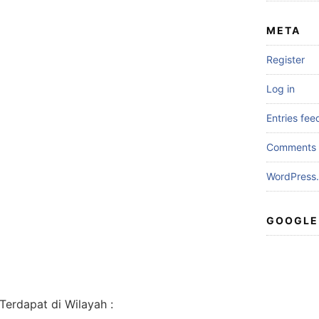
META
Register
Log in
Entries fee
Comments 
WordPress.
GOOGLE
erdapat di Wilayah :