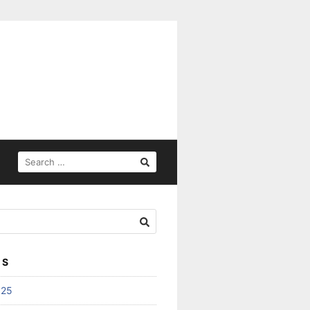
SEARCH
FOR:
ES
025