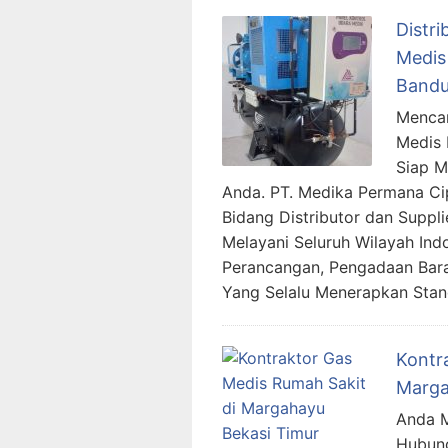
Distri
Medis
Bandu
Mencar
Medis 
Siap 
Anda. PT. Medika Permana Ci
Bidang Distributor dan Suppl
Melayani Seluruh Wilayah In
Perancangan, Pengadaan Bara
Yang Selalu Menerapkan Stan
Kontr
Marga
Anda M
Hubung