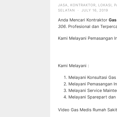
JASA
,
KONTRAKTOR
,
LOKASI
,
P
SELATAN
·
JULY 16, 2019
Anda Mencari Kontraktor
Gas
306
. Profesional dan Terperc
Kami Melayani Pemasangan Ins
Kami Melayani :
Melayani Konsultasi Gas
Melayani Pemasangan In
Melayani Service Maint
Melayani Sparepart dan
Video Gas Medis Rumah Sakit