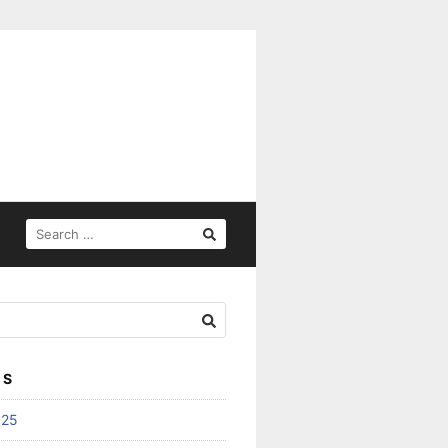
SEARCH
FOR:
ES
025