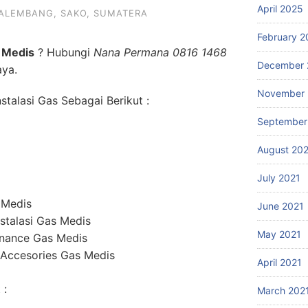
April 2025
ALEMBANG
,
SAKO
,
SUMATERA
February 2
 Medis
? Hubungi
Nana Permana 0816 1468
December 
aya.
November 
talasi Gas Sebagai Berikut :
September
August 20
July 2021
 Medis
June 2021
stalasi Gas Medis
May 2021
enance Gas Medis
 Accesories Gas Medis
April 2021
 :
March 202