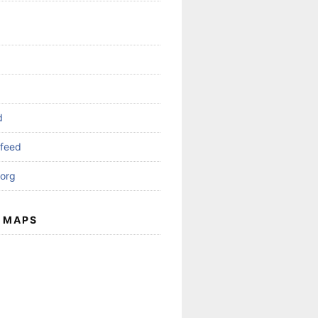
d
feed
org
 MAPS