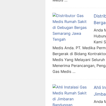
Medis …
Distr
Berga
Anda M
Hubung
Kami 
Medis Anda. PT. Medika Per
Bergerak di Bidang Kontraktor
Medis Yang Melayani Seluruh 
Menerima Perancangan, Penga
Gas Medis …
Ahli I
Jimba
Anda M