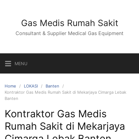
Skip
to
content
Gas Medis Rumah Sakit
Consultant & Supplier Medical Gas Equipment
MENU
Home
LOKASI
Banten
Kontraktor Gas Medis Rumah Sakit di Mekarjaya Cimarga Lebak
Banten
Kontraktor Gas Medis
Rumah Sakit di Mekarjaya
Cimarga Lebak Banten