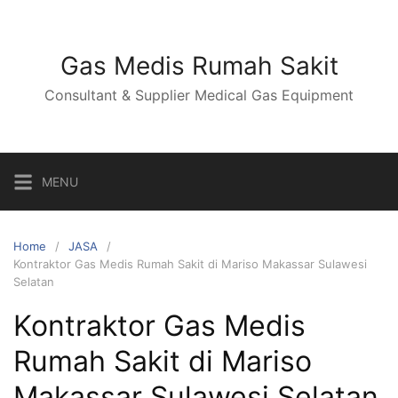
Skip
to
content
Gas Medis Rumah Sakit
Consultant & Supplier Medical Gas Equipment
MENU
Home
JASA
Kontraktor Gas Medis Rumah Sakit di Mariso Makassar Sulawesi
Selatan
Kontraktor Gas Medis
Rumah Sakit di Mariso
Makassar Sulawesi Selatan