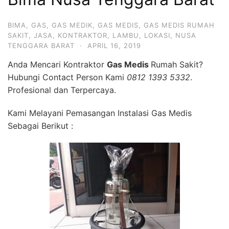
BIMA
,
GAS
,
GAS MEDIK
,
GAS MEDIS
,
GAS MEDIS RUMAH
SAKIT
,
JASA
,
KONTRAKTOR
,
LAMBU
,
LOKASI
,
NUSA
TENGGARA BARAT
·
APRIL 16, 2019
Anda Mencari Kontraktor
Gas Medis
Rumah Sakit?
Hubungi Contact Person Kami
0812 1393 5332
.
Profesional dan Terpercaya.
Kami Melayani Pemasangan Instalasi Gas Medis
Sebagai Berikut :