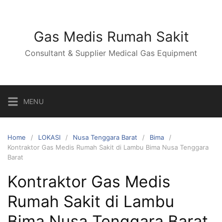
Skip
to
content
Gas Medis Rumah Sakit
Consultant & Supplier Medical Gas Equipment
MENU
Home
LOKASI
Nusa Tenggara Barat
Bima
Kontraktor Gas Medis Rumah Sakit di Lambu Bima Nusa Tenggara
Barat
Kontraktor Gas Medis
Rumah Sakit di Lambu
Bima Nusa Tenggara Barat