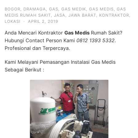
BOGOR
,
DRAMAGA
,
GAS
,
GAS MEDIK
,
GAS MEDIS
,
GAS
MEDIS RUMAH SAKIT
,
JASA
,
JAWA BARAT
,
KONTRAKTOR
,
LOKASI
·
APRIL 2, 2019
Anda Mencari Kontraktor
Gas Medis
Rumah Sakit?
Hubungi Contact Person Kami
0812 1393 5332
.
Profesional dan Terpercaya.
Kami Melayani Pemasangan Instalasi Gas Medis
Sebagai Berikut :