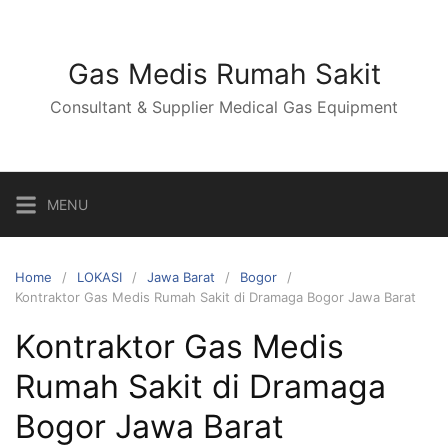
Skip
to
content
Gas Medis Rumah Sakit
Consultant & Supplier Medical Gas Equipment
MENU
Home
LOKASI
Jawa Barat
Bogor
Kontraktor Gas Medis Rumah Sakit di Dramaga Bogor Jawa Barat
Kontraktor Gas Medis
Rumah Sakit di Dramaga
Bogor Jawa Barat