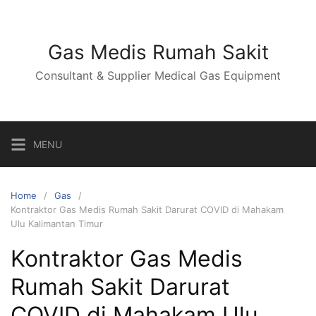
Skip
to
content
Gas Medis Rumah Sakit
Consultant & Supplier Medical Gas Equipment
MENU
Home
Gas
Kontraktor Gas Medis Rumah Sakit Darurat COVID di Mahakam
Ulu Kalimantan Timur
Kontraktor Gas Medis
Rumah Sakit Darurat
COVID di Mahakam Ulu