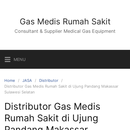
Skip
to
content
Gas Medis Rumah Sakit
Consultant & Supplier Medical Gas Equipment
MENU
Home
JASA
Distributor
Distributor Gas Medis Rumah Sakit di Ujung Pandang Makassar
Sulawesi Selatan
Distributor Gas Medis
Rumah Sakit di Ujung
Pandang Makassar