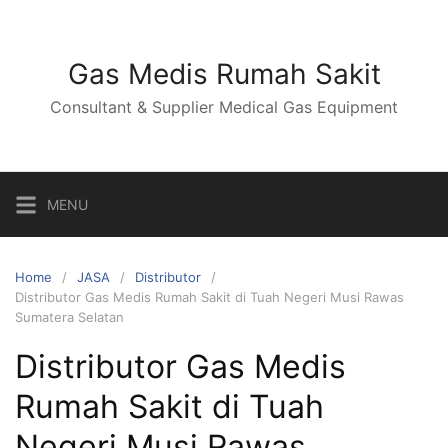
Skip
to
content
Gas Medis Rumah Sakit
Consultant & Supplier Medical Gas Equipment
MENU
Home
JASA
Distributor
Distributor Gas Medis Rumah Sakit di Tuah Negeri Musi Rawas
Sumatera Selatan
Distributor Gas Medis
Rumah Sakit di Tuah
Negeri Musi Rawas