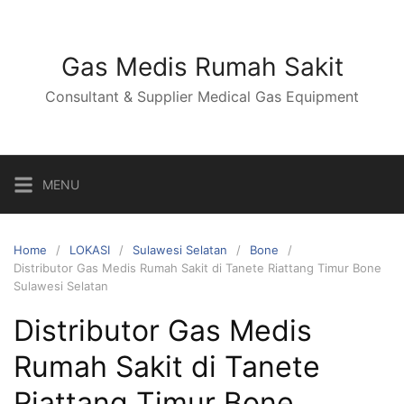
Skip
to
content
Gas Medis Rumah Sakit
Consultant & Supplier Medical Gas Equipment
MENU
Home
LOKASI
Sulawesi Selatan
Bone
Distributor Gas Medis Rumah Sakit di Tanete Riattang Timur Bone
Sulawesi Selatan
Distributor Gas Medis
Rumah Sakit di Tanete
Riattang Timur Bone