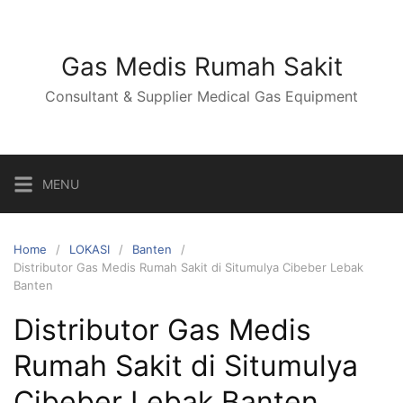
Skip
to
content
Gas Medis Rumah Sakit
Consultant & Supplier Medical Gas Equipment
MENU
Home
LOKASI
Banten
Distributor Gas Medis Rumah Sakit di Situmulya Cibeber Lebak
Banten
Distributor Gas Medis
Rumah Sakit di Situmulya
Cibeber Lebak Banten