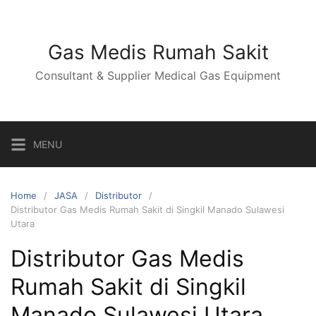
Skip
to
content
Gas Medis Rumah Sakit
Consultant & Supplier Medical Gas Equipment
MENU
Home
JASA
Distributor
Distributor Gas Medis Rumah Sakit di Singkil Manado Sulawesi
Utara
Distributor Gas Medis
Rumah Sakit di Singkil
Manado Sulawesi Utara