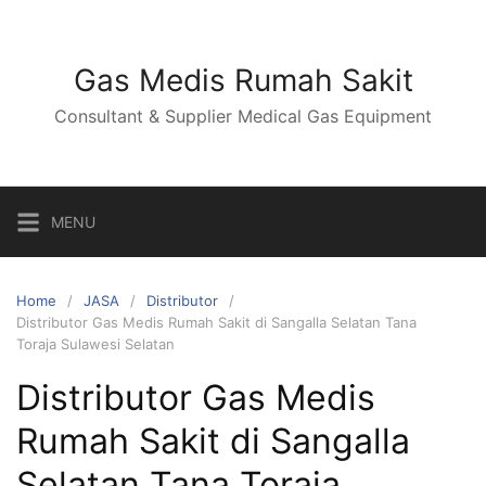
Skip
to
content
Gas Medis Rumah Sakit
Consultant & Supplier Medical Gas Equipment
MENU
Home
JASA
Distributor
Distributor Gas Medis Rumah Sakit di Sangalla Selatan Tana
Toraja Sulawesi Selatan
Distributor Gas Medis
Rumah Sakit di Sangalla
Selatan Tana Toraja