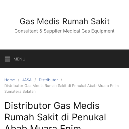
Skip
to
content
Gas Medis Rumah Sakit
Consultant & Supplier Medical Gas Equipment
MENU
Home
JASA
Distributor
Distributor Gas Medis Rumah Sakit di Penukal Abab Muara Enim
Sumatera Selatan
Distributor Gas Medis
Rumah Sakit di Penukal
Abab Muara Enim