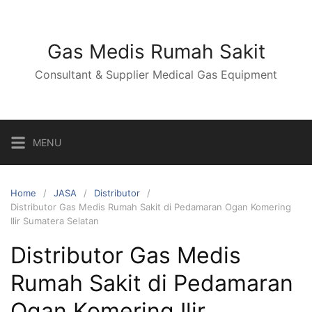
Skip
to
content
Gas Medis Rumah Sakit
Consultant & Supplier Medical Gas Equipment
MENU
Home
JASA
Distributor
Distributor Gas Medis Rumah Sakit di Pedamaran Ogan Komering
Ilir Sumatera Selatan
Distributor Gas Medis
Rumah Sakit di Pedamaran
Ogan Komering Ilir