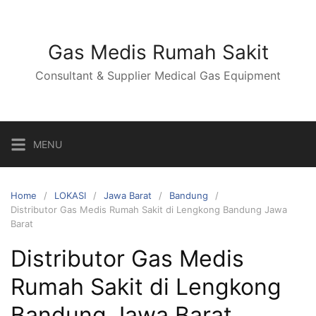
Skip
to
content
Gas Medis Rumah Sakit
Consultant & Supplier Medical Gas Equipment
MENU
Home
LOKASI
Jawa Barat
Bandung
Distributor Gas Medis Rumah Sakit di Lengkong Bandung Jawa
Barat
Distributor Gas Medis
Rumah Sakit di Lengkong
Bandung Jawa Barat