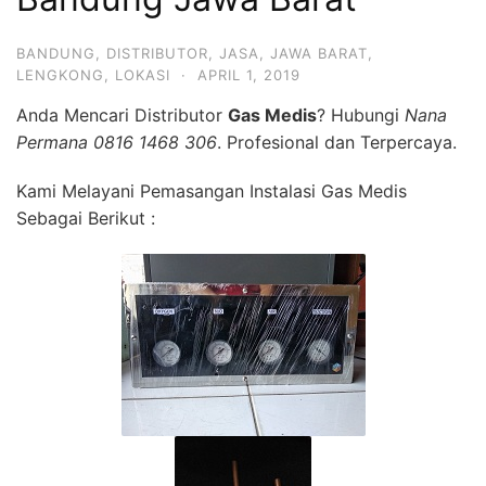
BANDUNG
,
DISTRIBUTOR
,
JASA
,
JAWA BARAT
,
LENGKONG
,
LOKASI
·
APRIL 1, 2019
Anda Mencari Distributor
Gas Medis
? Hubungi
Nana
Permana 0816 1468 306
. Profesional dan Terpercaya.
Kami Melayani Pemasangan Instalasi Gas Medis
Sebagai Berikut :