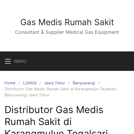
Skip
to
content
Gas Medis Rumah Sakit
Consultant & Supplier Medical Gas Equipment
MENU
Home
LOKASI
Jawa Timur
Banyuwangi
Distributor Gas Medis Rumah Sakit di Karangmulyo Tegalsari
Banyuwangi Jawa Timur
Distributor Gas Medis
Rumah Sakit di
Karangmulyo Tegalsari