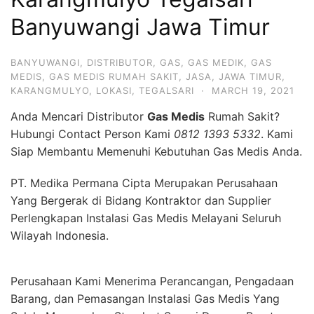
Banyuwangi Jawa Timur
BANYUWANGI
,
DISTRIBUTOR
,
GAS
,
GAS MEDIK
,
GAS
MEDIS
,
GAS MEDIS RUMAH SAKIT
,
JASA
,
JAWA TIMUR
,
KARANGMULYO
,
LOKASI
,
TEGALSARI
·
MARCH 19, 2021
Anda Mencari Distributor
Gas Medis
Rumah Sakit?
Hubungi Contact Person Kami
0812 1393 5332
. Kami
Siap Membantu Memenuhi Kebutuhan Gas Medis Anda.
PT. Medika Permana Cipta Merupakan Perusahaan
Yang Bergerak di Bidang Kontraktor dan Supplier
Perlengkapan Instalasi Gas Medis Melayani Seluruh
Wilayah Indonesia.
Perusahaan Kami Menerima Perancangan, Pengadaan
Barang, dan Pemasangan Instalasi Gas Medis Yang