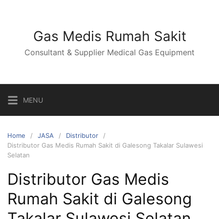
Skip
to
content
Gas Medis Rumah Sakit
Consultant & Supplier Medical Gas Equipment
MENU
Home
JASA
Distributor
Distributor Gas Medis Rumah Sakit di Galesong Takalar Sulawesi
Selatan
Distributor Gas Medis
Rumah Sakit di Galesong
Takalar Sulawesi Selatan