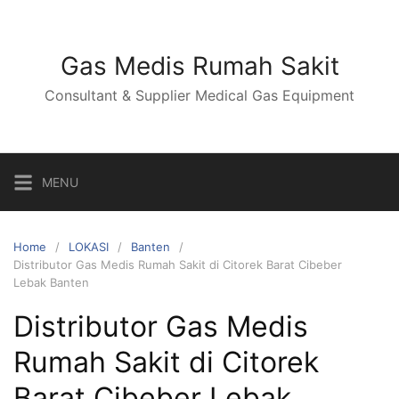
Skip
to
content
Gas Medis Rumah Sakit
Consultant & Supplier Medical Gas Equipment
MENU
Home
LOKASI
Banten
Distributor Gas Medis Rumah Sakit di Citorek Barat Cibeber
Lebak Banten
Distributor Gas Medis
Rumah Sakit di Citorek
Barat Cibeber Lebak