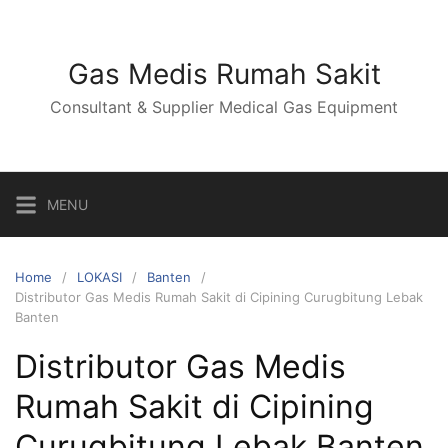
Skip
to
content
Gas Medis Rumah Sakit
Consultant & Supplier Medical Gas Equipment
MENU
Home
LOKASI
Banten
Distributor Gas Medis Rumah Sakit di Cipining Curugbitung Lebak
Banten
Distributor Gas Medis
Rumah Sakit di Cipining
Curugbitung Lebak Banten