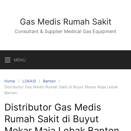
Skip
to
content
Gas Medis Rumah Sakit
Consultant & Supplier Medical Gas Equipment
MENU
Home
LOKASI
Banten
Distributor Gas Medis Rumah Sakit di Buyut Mekar Maja Lebak
Banten
Distributor Gas Medis
Rumah Sakit di Buyut
Mekar Maja Lebak Banten