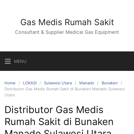
Skip
to
content
Gas Medis Rumah Sakit
Consultant & Supplier Medical Gas Equipment
MENU
Home
LOKASI
Sulawesi Utara
Manado
Bunaken
Distributor Gas Medis Rumah Sakit di Bunaken Manado Sulawesi
Utara
Distributor Gas Medis
Rumah Sakit di Bunaken
Manado Sulawesi Utara