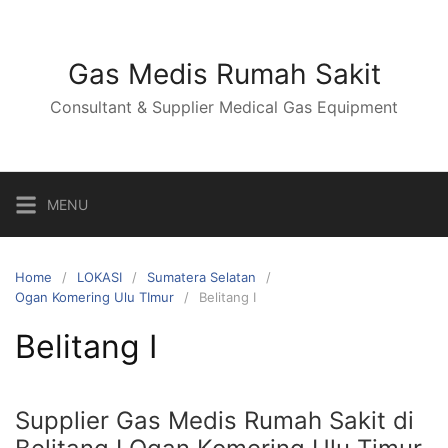
Skip
to
content
Gas Medis Rumah Sakit
Consultant & Supplier Medical Gas Equipment
MENU
Home
LOKASI
Sumatera Selatan
Ogan Komering Ulu TImur
Belitang I
Belitang I
Supplier Gas Medis Rumah Sakit di