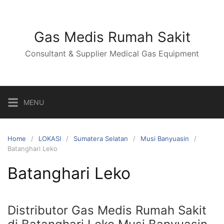
Skip
to
content
Gas Medis Rumah Sakit
Consultant & Supplier Medical Gas Equipment
MENU
Home
LOKASI
Sumatera Selatan
Musi Banyuasin
Batanghari Leko
Batanghari Leko
Distributor Gas Medis Rumah Sakit