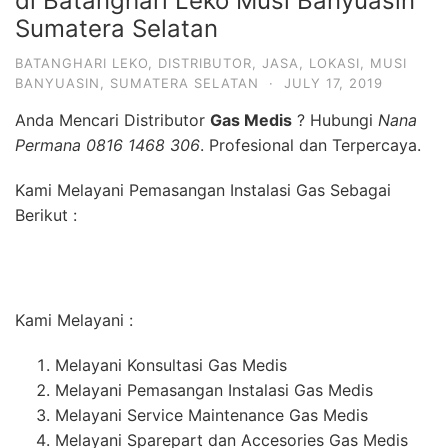
di Batanghari Leko Musi Banyuasin
Sumatera Selatan
BATANGHARI LEKO
,
DISTRIBUTOR
,
JASA
,
LOKASI
,
MUSI
BANYUASIN
,
SUMATERA SELATAN
·
JULY 17, 2019
Anda Mencari Distributor
Gas Medis
? Hubungi
Nana
Permana 0816 1468 306
. Profesional dan Terpercaya.
Kami Melayani Pemasangan Instalasi Gas Sebagai
Berikut :
Kami Melayani :
Melayani Konsultasi Gas Medis
Melayani Pemasangan Instalasi Gas Medis
Melayani Service Maintenance Gas Medis
Melayani Sparepart dan Accesories Gas Medis