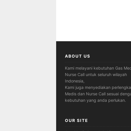
ABOUT US
Kami melayani kebutuhan Gas Med
Nurse Call untuk seluruh wilayah
Indonesia,
Kami juga menyediakan perlengk
Medis dan Nurse Call sesuai deng
kebutuhan yang anda perlukan.
OUR SITE