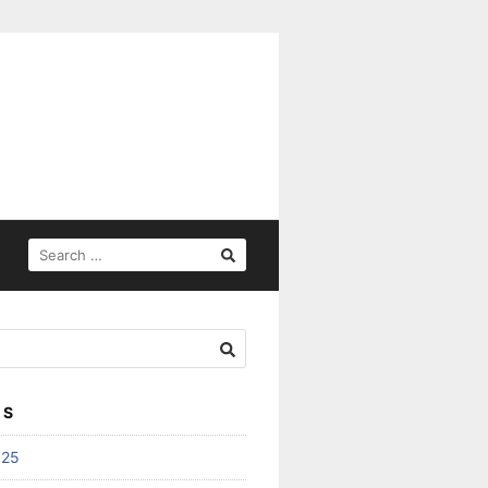
SEARCH
FOR:
ES
025