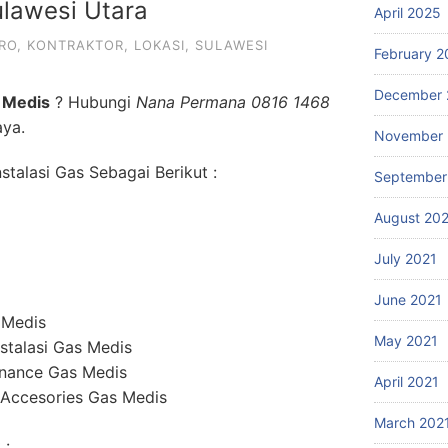
ulawesi Utara
April 2025
RO
,
KONTRAKTOR
,
LOKASI
,
SULAWESI
February 2
December 
 Medis
? Hubungi
Nana Permana 0816 1468
aya.
November 
talasi Gas Sebagai Berikut :
September
August 20
July 2021
June 2021
 Medis
May 2021
stalasi Gas Medis
enance Gas Medis
April 2021
 Accesories Gas Medis
March 202
 :