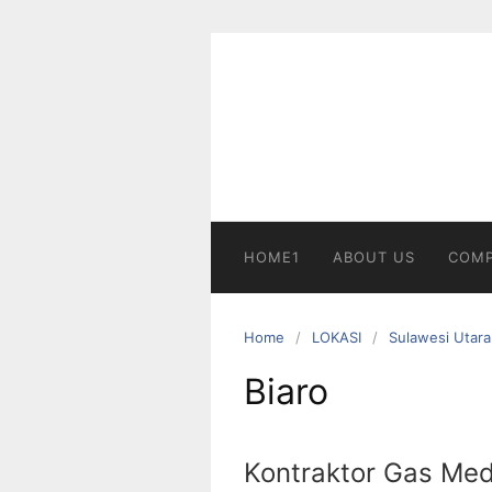
Skip
to
content
HOME1
ABOUT US
COMP
Home
LOKASI
Sulawesi Utara
Biaro
Kontraktor Gas Med