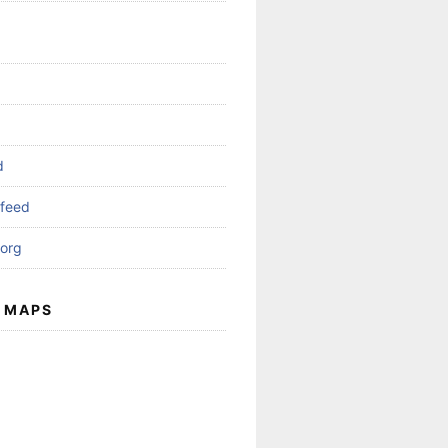
d
feed
org
 MAPS