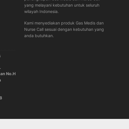
yang melayani kebutuhan untuk seluruh
wilayah Indonesia.
Kami menyediakan produk Gas Medis dan
Nurse Call sesuai dengan kebutuhan yang
anda butuhkan.
6
.
lan No.H
a
IB