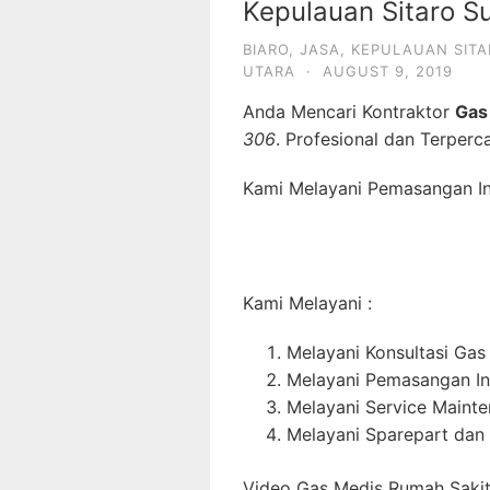
Kepulauan Sitaro S
BIARO
,
JASA
,
KEPULAUAN SITA
UTARA
·
AUGUST 9, 2019
Anda Mencari Kontraktor
Gas
306
. Profesional dan Terperc
Kami Melayani Pemasangan Ins
Kami Melayani :
Melayani Konsultasi Gas
Melayani Pemasangan In
Melayani Service Maint
Melayani Sparepart dan
Video Gas Medis Rumah Sakit