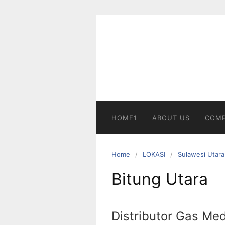
Skip
to
content
HOME1
ABOUT US
COMP
Home
LOKASI
Sulawesi Utara
Bitung Utara
Distributor Gas Med