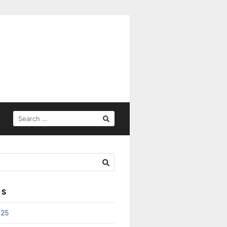
SEARCH
FOR:
ES
025