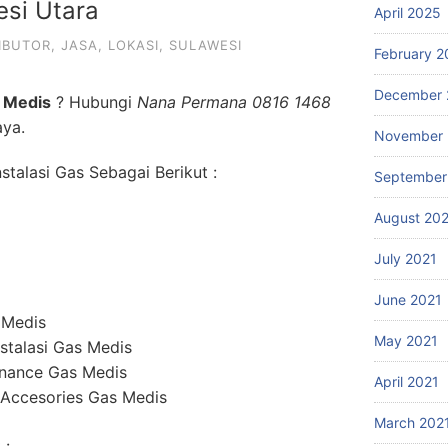
esi Utara
April 2025
IBUTOR
,
JASA
,
LOKASI
,
SULAWESI
February 2
December 
 Medis
? Hubungi
Nana Permana 0816 1468
aya.
November 
talasi Gas Sebagai Berikut :
September
August 20
July 2021
June 2021
 Medis
May 2021
stalasi Gas Medis
enance Gas Medis
April 2021
 Accesories Gas Medis
March 202
 :