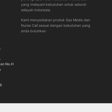
yang melayani kebutuhan untuk seluruh
wilayah Indonesia.
Kami menyediakan produk Gas Medis dan
Nurse Call sesuai dengan kebutuhan yang
anda butuhkan.
6
.
lan No.H
a
IB