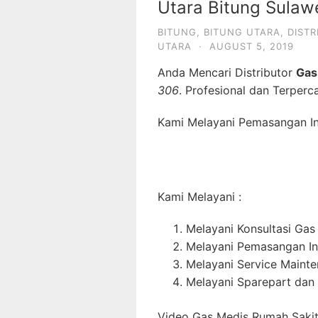
Utara Bitung Sulaw
BITUNG
,
BITUNG UTARA
,
DISTR
UTARA
·
AUGUST 5, 2019
Anda Mencari Distributor
Gas
306
. Profesional dan Terperc
Kami Melayani Pemasangan Ins
Kami Melayani :
Melayani Konsultasi Gas
Melayani Pemasangan In
Melayani Service Maint
Melayani Sparepart dan
Video Gas Medis Rumah Sakit