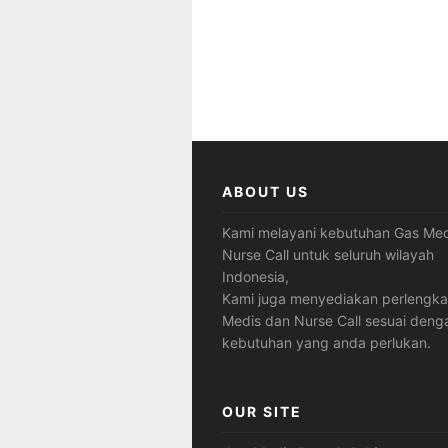
ABOUT US
Kami melayani kebutuhan Gas Med
Nurse Call untuk seluruh wilayah
Indonesia,
Kami juga menyediakan perlengk
Medis dan Nurse Call sesuai deng
kebutuhan yang anda perlukan.
OUR SITE