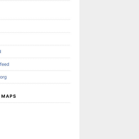
d
feed
org
 MAPS