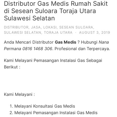
Distributor Gas Medis Rumah Sakit
di Sesean Suloara Toraja Utara
Sulawesi Selatan
DISTRIBUTOR
,
JASA
,
LOKASI
,
SESEAN SULOARA
,
SULAWESI SELATAN
,
TORAJA UTARA
·
AUGUST 3, 2019
Anda Mencari Distributor
Gas Medis
? Hubungi
Nana
Permana 0816 1468 306
. Profesional dan Terpercaya.
Kami Melayani Pemasangan Instalasi Gas Sebagai
Berikut :
Kami Melayani :
Melayani Konsultasi Gas Medis
Melayani Pemasangan Instalasi Gas Medis