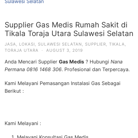
Sulawesi Selatan
Supplier Gas Medis Rumah Sakit di
Tikala Toraja Utara Sulawesi Selatan
JASA
,
LOKASI
,
SULAWESI SELATAN
,
SUPPLIER
,
TIKALA
,
TORAJA UTARA
·
AUGUST 3, 2019
Anda Mencari Supplier
Gas Medis
? Hubungi
Nana
Permana 0816 1468 306
. Profesional dan Terpercaya.
Kami Melayani Pemasangan Instalasi Gas Sebagai
Berikut :
Kami Melayani :
Melayani Konsultasi Gas Medis