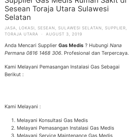
Supplier Gas Medis Rumah Sakit di
Sesean Toraja Utara Sulawesi
Selatan
JASA
,
LOKASI
,
SESEAN
,
SULAWESI SELATAN
,
SUPPLIER
,
TORAJA UTARA
·
AUGUST 3, 2019
Anda Mencari Supplier
Gas Medis
? Hubungi
Nana
Permana 0816 1468 306
. Profesional dan Terpercaya.
Kami Melayani Pemasangan Instalasi Gas Sebagai
Berikut :
Kami Melayani :
Melayani Konsultasi Gas Medis
Melayani Pemasangan Instalasi Gas Medis
Melayani Service Maintenance Gas Medis