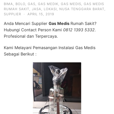
BIMA
,
BOLO
,
GAS
,
GAS MEDIK
,
GAS MEDIS
,
GAS MEDIS
RUMAH SAKIT
,
JASA
,
LOKASI
,
NUSA TENGGARA BARAT
,
SUPPLIER
·
APRIL 15, 2019
Anda Mencari Supplier
Gas Medis
Rumah Sakit?
Hubungi Contact Person Kami
0812 1393 5332
.
Profesional dan Terpercaya.
Kami Melayani Pemasangan Instalasi Gas Medis
Sebagai Berikut :