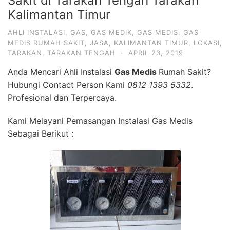
Sakit di Tarakan Tengah Tarakan
Kalimantan Timur
AHLI INSTALASI
,
GAS
,
GAS MEDIK
,
GAS MEDIS
,
GAS
MEDIS RUMAH SAKIT
,
JASA
,
KALIMANTAN TIMUR
,
LOKASI
,
TARAKAN
,
TARAKAN TENGAH
·
APRIL 23, 2019
Anda Mencari Ahli Instalasi
Gas Medis
Rumah Sakit?
Hubungi Contact Person Kami
0812 1393 5332
.
Profesional dan Terpercaya.
Kami Melayani Pemasangan Instalasi Gas Medis
Sebagai Berikut :