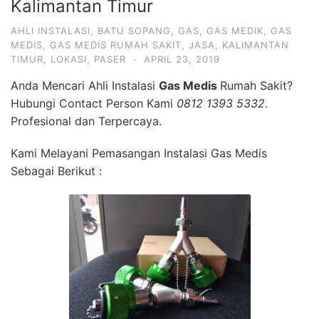
Kalimantan Timur
AHLI INSTALASI
,
BATU SOPANG
,
GAS
,
GAS MEDIK
,
GAS
MEDIS
,
GAS MEDIS RUMAH SAKIT
,
JASA
,
KALIMANTAN
TIMUR
,
LOKASI
,
PASER
·
APRIL 23, 2019
Anda Mencari Ahli Instalasi
Gas Medis
Rumah Sakit?
Hubungi Contact Person Kami
0812 1393 5332
.
Profesional dan Terpercaya.
Kami Melayani Pemasangan Instalasi Gas Medis
Sebagai Berikut :